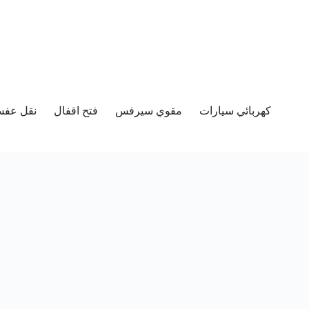
كهربائي سيارات
مقوي سيرفس
فتح اقفال
نقل عفش 