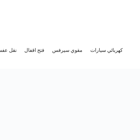
كهربائي سيارات
مقوي سيرفس
فتح اقفال
نقل عفش 