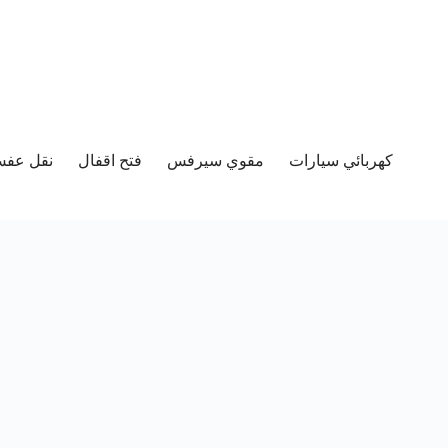
كهربائي سيارات
مقوي سيرفس
فتح اقفال
نقل عفش 