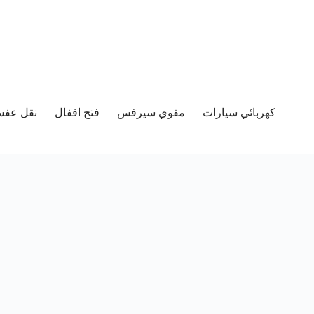
كهربائي سيارات
مقوي سيرفس
فتح اقفال
نقل عفش 