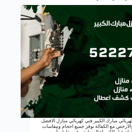
هربائي مبارك الكبير فني كهربائي منازل الافضل
الارخص مع الكفالة نوفر جميع احجام ومقاسات
طع غيار الكهرباء المنزلية يوفر مقاول تأسيس