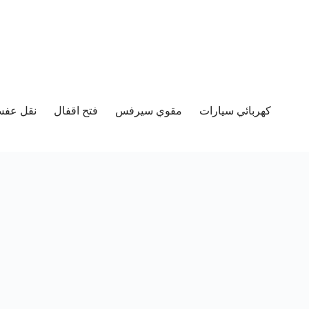
كهربائي سيارات
مقوي سيرفس
فتح اقفال
نقل عفش 