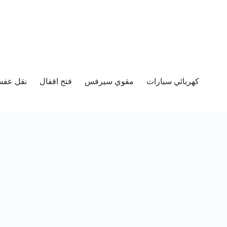
كهربائي سيارات
مقوي سيرفس
فتح اقفال
نقل عفش 