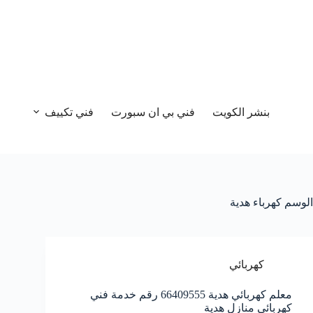
بنشر الكويت
فني بي ان سبورت
فني تكييف
الوسم
كهرباء هدية
كهربائي
معلم كهربائي هدية 66409555 رقم خدمة فني
كهربائي منازل هدية