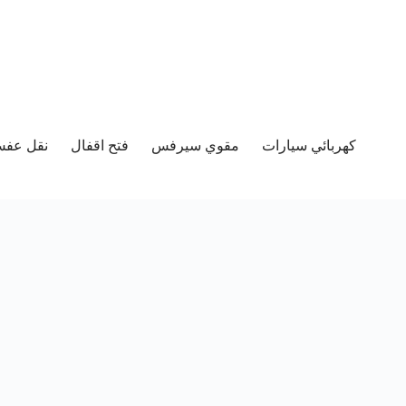
كهربائي سيارات
مقوي سيرفس
فتح اقفال
نقل عفش 