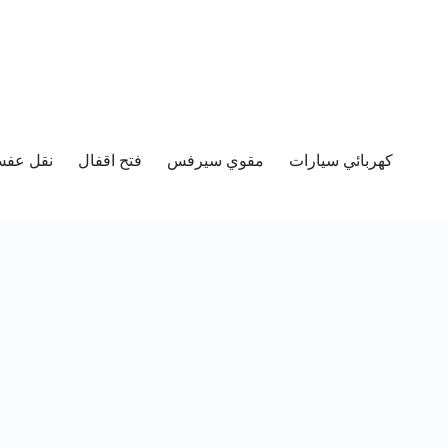
كهربائي سيارات
مقوي سيرفس
فتح اقفال
نقل عفش 