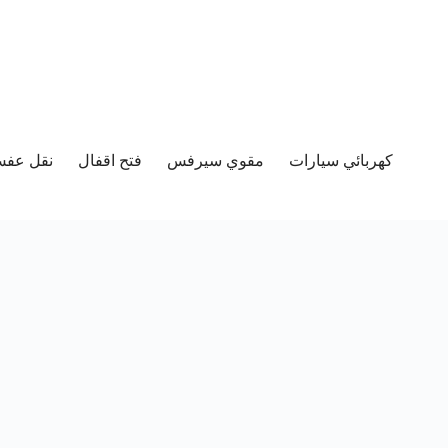
كهربائي سيارات
مقوي سيرفس
فتح اقفال
نقل عفش 