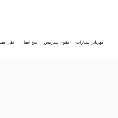
كهربائي سيارات
مقوي سيرفس
فتح اقفال
نقل عفش 