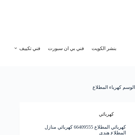
بنشر الكويت
فني بي ان سبورت
فني تكييف
الوسم
كهرباء المطلاع
كهربائي
كهربائي المطلاع 66409555 كهربائي منازل
المطلاع هندي