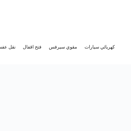
كهربائي سيارات
مقوي سيرفس
فتح اقفال
نقل عفش 