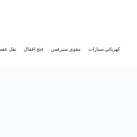
كهربائي سيارات
مقوي سيرفس
فتح اقفال
نقل عفش 