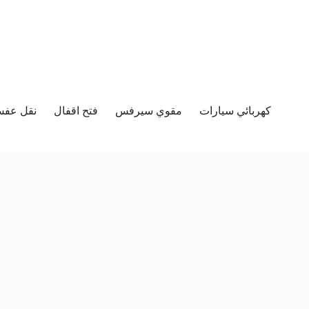
كهربائي سيارات
مقوي سيرفس
فتح اقفال
نقل عفش 