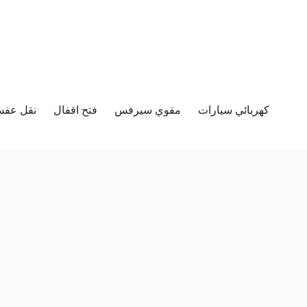
كهربائي سيارات
مقوي سيرفس
فتح اقفال
نقل عفش 