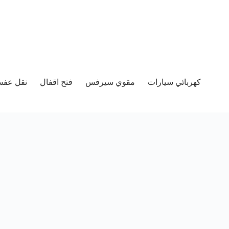
كهربائي سيارات
مقوي سيرفس
فتح اقفال
نقل عفش 