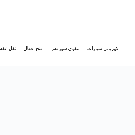
كهربائي سيارات
مقوي سيرفس
فتح اقفال
نقل عفش 