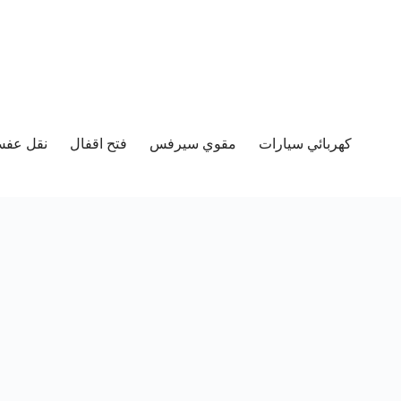
كهربائي سيارات
مقوي سيرفس
فتح اقفال
نقل عفش 