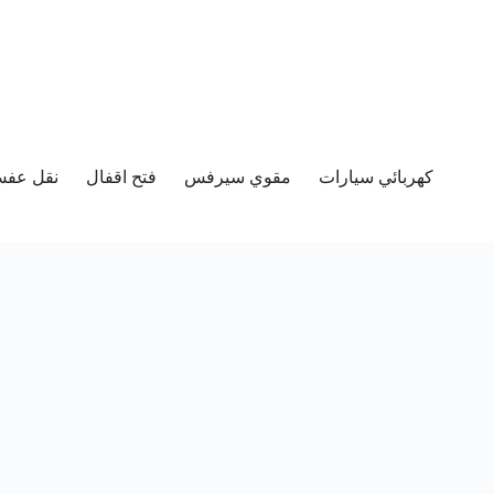
كهربائي سيارات
مقوي سيرفس
فتح اقفال
نقل عفش 