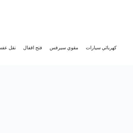
كهربائي سيارات
مقوي سيرفس
فتح اقفال
نقل عفش 