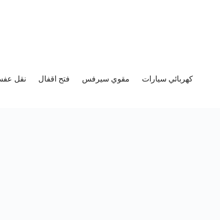
كهربائي سيارات
مقوي سيرفس
فتح اقفال
نقل عفش 