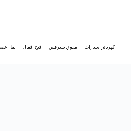
كهربائي سيارات
مقوي سيرفس
فتح اقفال
نقل عفش 