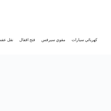
كهربائي سيارات
مقوي سيرفس
فتح اقفال
نقل عفش 