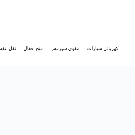
كهربائي سيارات
مقوي سيرفس
فتح اقفال
نقل عفش 