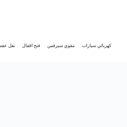
كهربائي سيارات
مقوي سيرفس
فتح اقفال
نقل عفش 