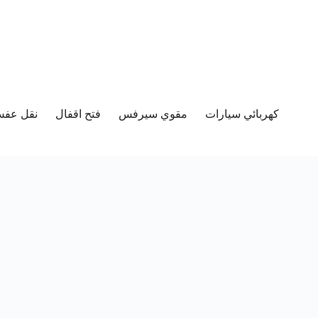
كهربائي سيارات
مقوي سيرفس
فتح اقفال
نقل عفش 