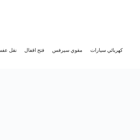
كهربائي سيارات
مقوي سيرفس
فتح اقفال
نقل عفش 