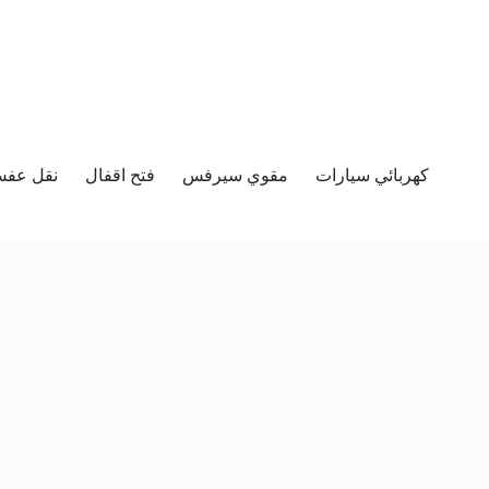
كهربائي سيارات
مقوي سيرفس
فتح اقفال
نقل عفش 