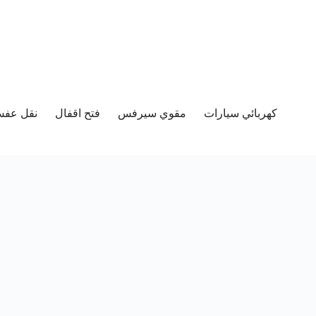
كهربائي سيارات
مقوي سيرفس
فتح اقفال
نقل عفش 