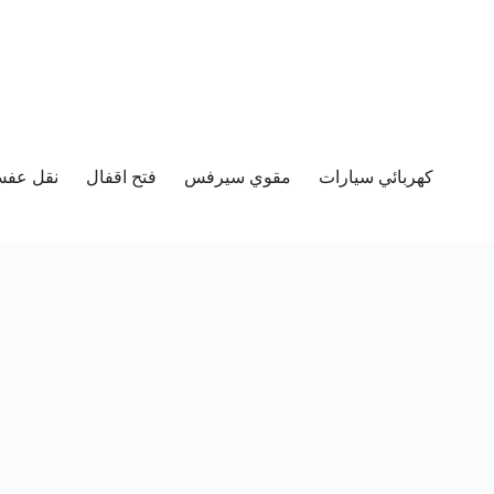
كهربائي سيارات
مقوي سيرفس
فتح اقفال
نقل عفش 