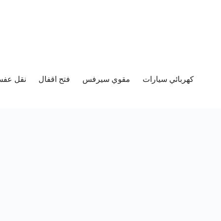
كهربائي سيارات
مقوي سيرفس
فتح اقفال
نقل عفش 