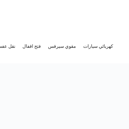
كهربائي سيارات
مقوي سيرفس
فتح اقفال
نقل عفش 