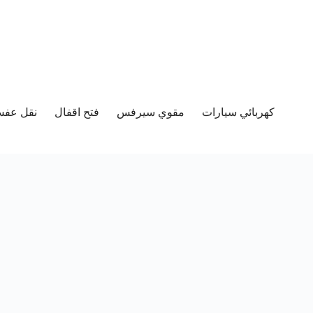
كهربائي سيارات
مقوي سيرفس
فتح اقفال
نقل عفش 