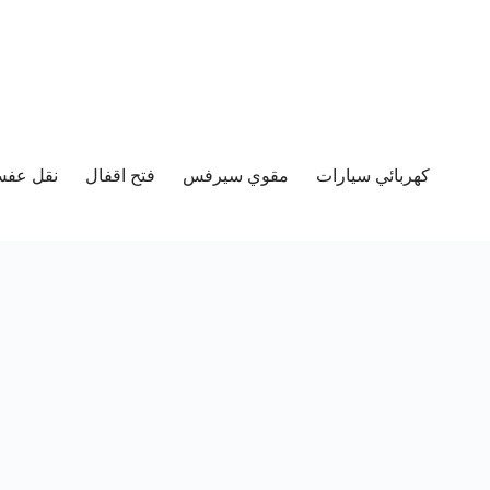
كهربائي سيارات
مقوي سيرفس
فتح اقفال
نقل عفش 