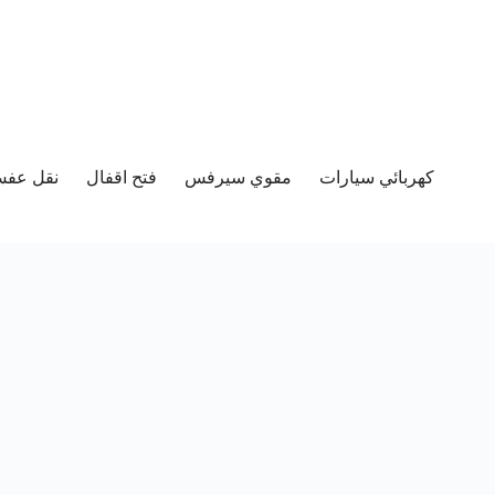
كهربائي سيارات
مقوي سيرفس
فتح اقفال
نقل عفش 