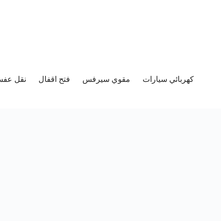
كهربائي سيارات
مقوي سيرفس
فتح اقفال
نقل عفش 