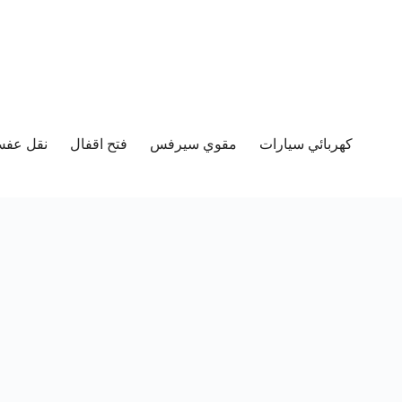
كهربائي سيارات
مقوي سيرفس
فتح اقفال
نقل عفش 