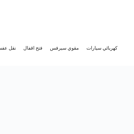
كهربائي سيارات
مقوي سيرفس
فتح اقفال
نقل عفش 