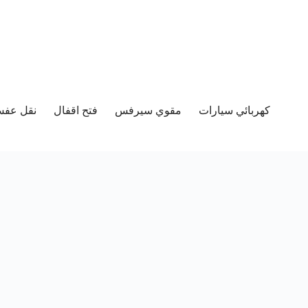
كهربائي سيارات
مقوي سيرفس
فتح اقفال
نقل عفش 