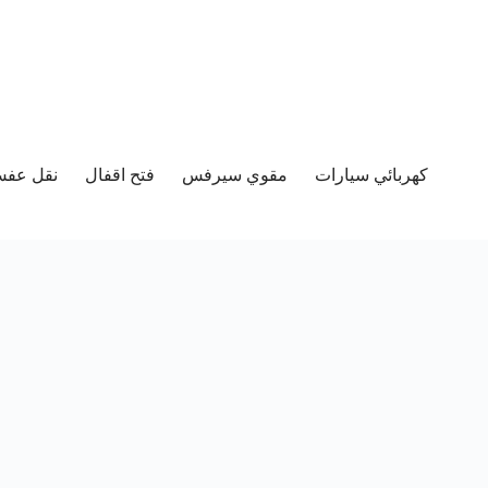
كهربائي سيارات
مقوي سيرفس
فتح اقفال
نقل عفش 