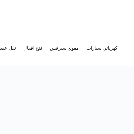
كهربائي سيارات
مقوي سيرفس
فتح اقفال
نقل عفش 