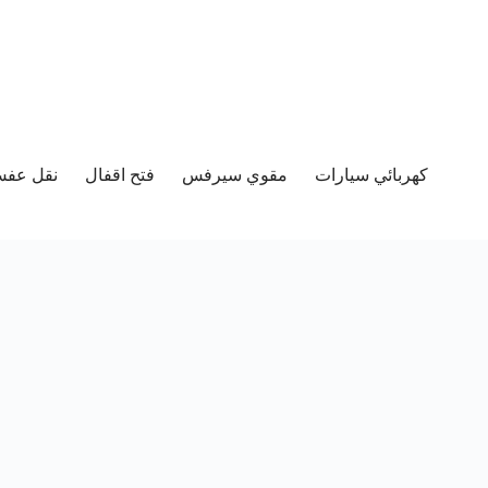
كهربائي سيارات
مقوي سيرفس
فتح اقفال
نقل عفش 