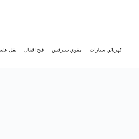
كهربائي سيارات
مقوي سيرفس
فتح اقفال
نقل عفش 