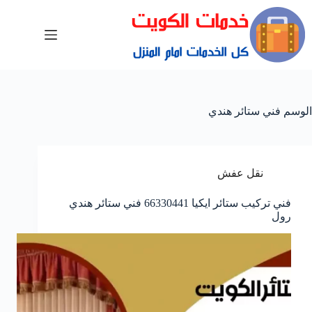
الوسم
فني ستائر هندي
نقل عفش
فني تركيب ستائر ايكيا 66330441 فني ستائر هندي
رول