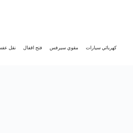
كهربائي سيارات
مقوي سيرفس
فتح اقفال
نقل عفش 