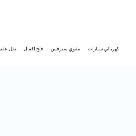
كهربائي سيارات
مقوي سيرفس
فتح اقفال
نقل عفش 