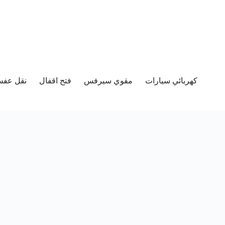
كهربائي سيارات
مقوي سيرفس
فتح اقفال
نقل عفش 