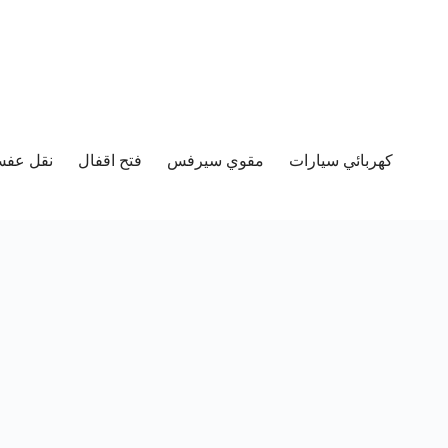
كهربائي سيارات
مقوي سيرفس
فتح اقفال
نقل عفش 