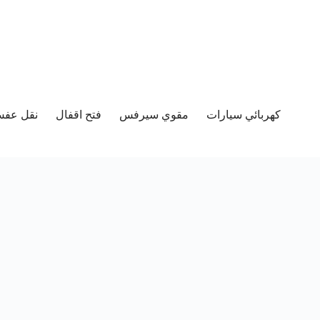
كهربائي سيارات
مقوي سيرفس
فتح اقفال
نقل عفش 