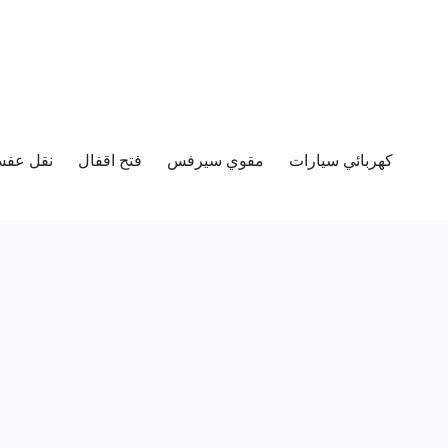
كهربائي سيارات
مقوي سيرفس
فتح اقفال
نقل عفش 