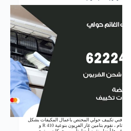
فني تكييف حولي المختص باعمال المكيفات بشكل
تام ، نقوم بتامين غاز الفريون بنوعية R 410 و
غيرها أيضا ، نقوم أيضا بتأمين محركات روتري و