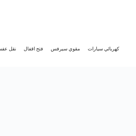
كهربائي سيارات
مقوي سيرفس
فتح اقفال
نقل عفش 